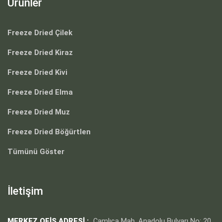
Ürünler
Freeze Dried Çilek
Freeze Dried Kiraz
Freeze Dried Kivi
Freeze Dried Elma
Freeze Dried Muz
Freeze Dried Böğürtlen
Tümünü Göster
İletişim
MERKEZ OFIS ADRESI :
Çamlıca Mah. Anadolu Bulvarı No: 20