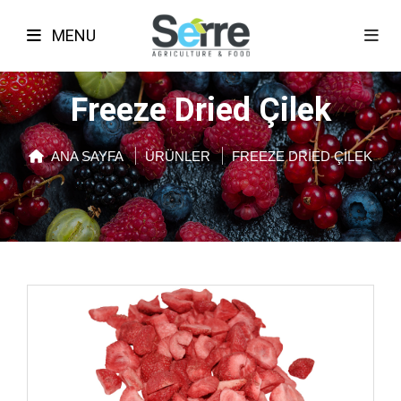
MENU
Freeze Dried Çilek
ANA SAYFA
ÜRÜNLER
FREEZE DRIED ÇILEK