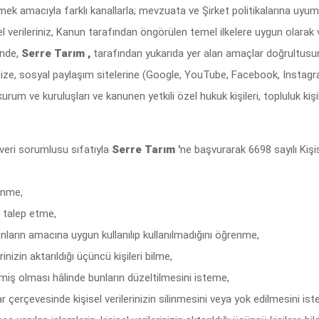
ürütmek amacıyla farklı kanallarla; mevzuata ve Şirket politikalarına u
l verileriniz, Kanun tarafından öngörülen temel ilkelere uygun olarak 
inde,
Serre Tarım ,
tarafından yukarıda yer alan amaçlar doğrultusun
imize, sosyal paylaşım sitelerine (Google, YouTube, Facebook, Instagra
urum ve kuruluşları ve kanunen yetkili özel hukuk kişileri, topluluk kişi
ak veri sorumlusu sıfatıyla
Serre Tarım '
ne başvurarak 6698 sayılı Kiş
renme,
gi talep etme,
bunların amacına uygun kullanılıp kullanılmadığını öğrenme,
rinizin aktarıldığı üçüncü kişileri bilme,
lenmiş olması hâlinde bunların düzeltilmesini isteme,
 çerçevesinde kişisel verilerinizin silinmesini veya yok edilmesini is