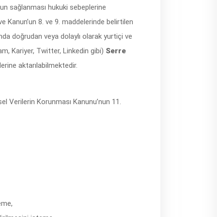
yumun sağlanması hukuki sebeplerine
ve Kanun’un 8. ve 9. maddelerinde belirtilen
da doğrudan veya dolaylı olarak yurtiçi ve
m, Kariyer, Twitter, Linkedin gibi)
Serre
lerine aktarılabilmektedir.
isel Verilerin Korunması Kanunu’nun 11.
teme,