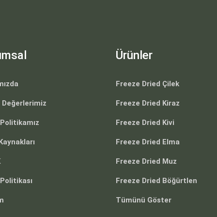
umsal
Ürünler
mızda
Freeze Dried Çilek
 Değerlerimiz
Freeze Dried Kiraz
 Politikamız
Freeze Dried Kivi
Kaynakları
Freeze Dried Elma
K
Freeze Dried Muz
Politikası
Freeze Dried Böğürtlen
im
Tümünü Göster