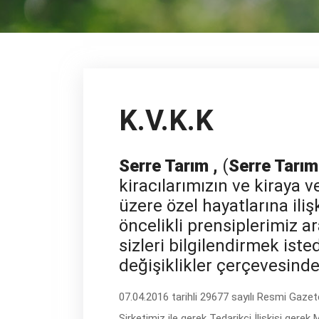
K.V.K.K
Serre Tarım ,
(
Serre Tarı
kiracılarımızın ve kiraya
üzere özel hayatlarına ili
öncelikli prensiplerimiz a
sizleri bilgilendirmek iste
değişiklikler çerçevesind
07.04.2016 tarihli 29677 sayılı Resmi Gazet
Şirketimiz ile gerek Tedarikçi İlişkisi gere