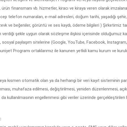
, ürün finansmanı vb. hizmetler, kiracı ve kiraya veren olarak imza
, cep telefon numaraları, e-mail adresleri, doğum tarihi, yaşadığı şehir,
ları, zevk ve beğeniler, görüntü ve ses kaydı, ödeme bilgileri ) Şirketimi
n verdiği şekle uygun olarak sözleşme ilişkisi içerisinde olduğumuz k
ine, sosyal paylaşım sitelerine (Google, YouTube, Facebook, Instagram, K
uniyet Programı ortaklarımız ile kanunen yetkili kamu kurum ve kuruluş
veya kısmen otomatik olan ya da herhangi bir veri kayıt sisteminin p
anması, muhafaza edilmesi, değiştirilmesi, yeniden düzenlenmesi, açık
 ya da kullanılmasının engellenmesi gibi veriler üzerinde gerçekleştirilen 
: