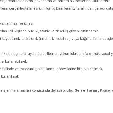
alışma, trendleri anlama, pazarlama ve reklam hizmetlerinde kullanmak
lerin gerçekleştirilmesi için ilgili iş birimlerimiz tarafından gerekli ça
 planlanması ve icrası
olan ilgili kişilerin hukuki, teknik ve ticari-iş güvenliğinin temini
ileri kaydetmek, elektronik (internet/mobil vs.) veya kâğıt ortamında i
imiz sözleşmeler uyarınca üstlenilen yükümlülükleri ifa etmek, yasal y
zı kullanabilmek,
p halinde ve mevzuat gereği kamu görevlilerine bilgi verebilmek,
 kullanılmak
 işlenme amaçları konusunda detaylı bilgiler,
Serre Tarım ,
Kişisel 