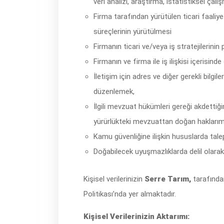
veri analizi, araştırma, istatistiksel ç
Firma tarafından yürütülen ticari faaliyet
süreçlerinin yürütülmesi
Firmanın ticari ve/veya iş stratejilerinin
Firmanın ve firma ile iş ilişkisi içerisinde 
İletişim için adres ve diğer gerekli bilg
düzenlemek,
İlgili mevzuat hükümleri gereği akdettiğ
yürürlükteki mevzuattan doğan haklarımı
Kamu güvenliğine ilişkin hususlarda tale
Doğabilecek uyuşmazlıklarda delil olarak
Kişisel verilerinizin
Serre Tarım,
tarafından
Politikası’nda yer almaktadır.
Kişisel Verilerinizin Aktarımı: