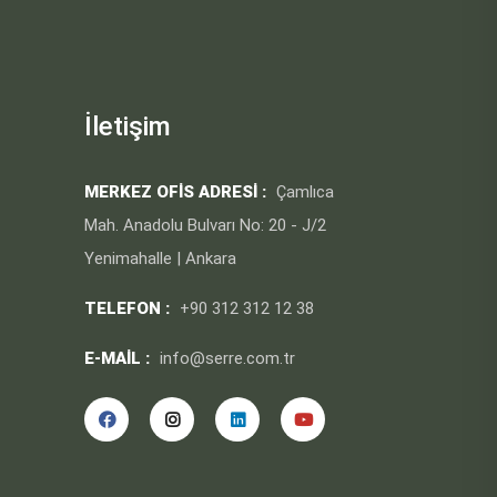
İletişim
MERKEZ OFIS ADRESI :
Çamlıca
Mah. Anadolu Bulvarı No: 20 - J/2
Yenimahalle | Ankara
TELEFON :
+90 312 312 12 38
E-MAIL :
info@serre.com.tr