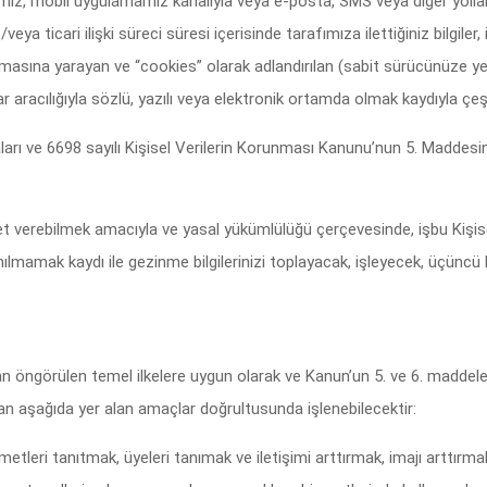
rimiz, mobil uygulamamız kanalıyla veya e-posta, SMS veya diğer yollarla 
ticari ilişki süreci süresi içerisinde tarafımıza ilettiğiniz bilgiler, 
nımasına yarayan ve “cookies” olarak adlandırılan (sabit sürücünüze ye
llar aracılığıyla sözlü, yazılı veya elektronik ortamda olmak kaydıyla ç
ızaları ve 6698 sayılı Kişisel Verilerin Korunması Kanunu’nun 5. Maddesi
et verebilmek amacıyla ve yasal yükümlülüğü çerçevesinde, işbu Kişi
lmamak kaydı ile gezinme bilgilerinizi toplayacak, işleyecek, üçüncü k
an öngörülen temel ilkelere uygun olarak ve Kanun’un 5. ve 6. maddelerin
n aşağıda yer alan amaçlar doğrultusunda işlenebilecektir:
leri tanıtmak, üyeleri tanımak ve iletişimi arttırmak, imajı arttırmak,