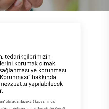
, tedarikçilerimizin,
klerini korumak olmak
in sağlanması ve korunması
in Korunması” hakkında
mevzuatta yapılabilecek
r.
un” olarak anılacaktır) kapsamında;
mikro uygulamalar ve mikro siteler üyeliği