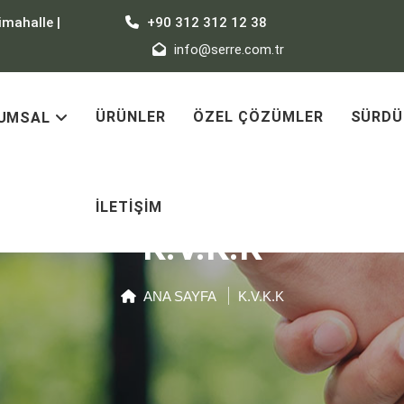
imahalle |
+90 312 312 12 38
info@serre.com.tr
ÜRÜNLER
ÖZEL ÇÖZÜMLER
SÜRDÜ
UMSAL
İLETIŞIM
K.V.K.K
ANA SAYFA
K.V.K.K