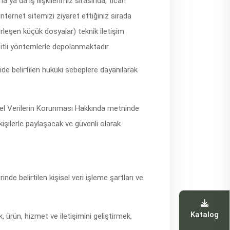
ya da iş ilişkilerimiz sırasında, ticari
internet sitemizi ziyaret ettiğiniz sırada
rleşen küçük dosyalar) teknik iletişim
eşitli yöntemlerle depolanmaktadır.
nde belirtilen hukuki sebeplere dayanılarak
sel Verilerin Korunması Hakkında metninde
işilerle paylaşacak ve güvenli olarak
de belirtilen kişisel veri işleme şartları ve
Katalog
 ürün, hizmet ve iletişimini geliştirmek,