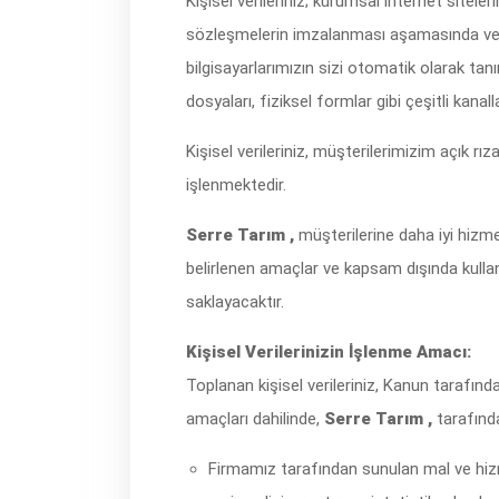
Kişisel verileriniz; kurumsal internet sitele
sözleşmelerin imzalanması aşamasında ve/veya 
bilgisayarlarımızın sizi otomatik olarak ta
dosyaları, fiziksel formlar gibi çeşitli kana
Kişisel verileriniz, müşterilerimizim açık r
işlenmektedir.
Serre Tarım ,
müşterilerine daha iyi hizm
belirlenen amaçlar ve kapsam dışında kullanı
saklayacaktır.
Kişisel Verilerinizin İşlenme Amacı:
Toplanan kişisel verileriniz, Kanun tarafınd
amaçları dahilinde,
Serre Tarım ,
tarafında
Firmamız tarafından sunulan mal ve hizmet