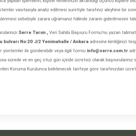
ca yapılan işlemlerin, kişisel verilerinizin aktarıldığı üçüncü kişilere bil
stemler vasıtasıyla analiz edilmesi suretiyle tarafınız aleyhine bir s
ak işlenmesi sebebiyle zarara uğramanız hâlinde zararın giderilmesini ta
rularınızı
Serre Tarım ,
Veri Sahibi Başvuru Formu’nu yazan talimat
 bulvarı No:20 J/2 Yenimahalle / Ankara
adresine kimliğinizi tespi
r yöntemler ile gönderebilir veya ilgili formu
info@serre.com.tr
adr
en kısa sürede ve en geç otuz gün içinde ücretsiz olarak başvurularınız 
rileri Koruma Kurulunca belirlenecek tarifeye göre tarafınızdan ücret 