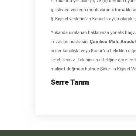
f. Yukarıda yer alan (d) ve (e) bentleri uyarın
g. İşlenen verilerin münhasıran otomatik si
ğ. Kişisel verilerinizin Kanun’a aykırı olar
Yukarıda sıralanan haklarınıza yönelik başvu
imzalı bir nüshasını
Çamlıca Mah. Anadolu
noter kanalıyla veya Kanun’da belirtilen diğe
iletebilirsiniz. Talebinizin niteliğine göre 
maliyet doğması halinde Şirket’in Kişisel Ve
Serre Tarım