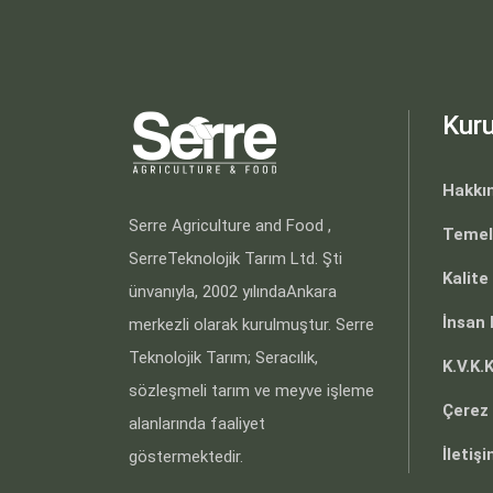
Kur
Hakkı
Serre Agriculture and Food ,
Temel
SerreTeknolojik Tarım Ltd. Şti
Kalite
ünvanıyla, 2002 yılındaAnkara
İnsan 
merkezli olarak kurulmuştur. Serre
Teknolojik Tarım; Seracılık,
K.V.K.
sözleşmeli tarım ve meyve işleme
Çerez 
alanlarında faaliyet
İletiş
göstermektedir.