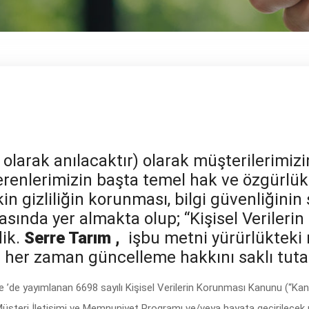
m
olarak anılacaktır) olarak müşterilerimizin
 verenlerimizin başta temel hak ve özgürlü
şkin gizliliğin korunması, bilgi güvenliğin
rasında yer almakta olup; “Kişisel Veriler
dik.
Serre Tarım ,
işbu metni yürürlükteki 
e her zaman güncelleme hakkını saklı tuta
e ’de yayımlanan 6698 sayılı Kişisel Verilerin Korunması Kanunu (“Kan
k Müşteri İletişimi ve Memnuniyet Programı ve/veya hayata geçirilecek 