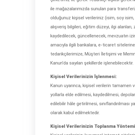
ile mağazalarımızda sunulan para transferi
olduğunuz kişisel verileriniz (isim, soy isim
alışveriş bilgileri, eğitim düzeyi, ilgi alan
kaydedilecek, güncellenecek, mevzuatın izi
amacıyla ilgili bankalara, e-ticaret siteler
tedarikçilerimize, Müşteri İletişimi ve Memn
Kanun’da sayılan şekillerde işlenebilecektir.
Kişisel Verilerinizin İşlenmesi:
Kanun uyarınca, kişisel verilerin tamamen 
yollarla elde edilmesi, kaydedilmesi, depol
edilebilir hâle getirilmesi, sınıflandırılması
olarak kabul edilmektedir.
Kişisel Verilerinizin Toplanma Yöntemi