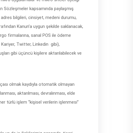
lanan Sözleşmeler kapsamında paylaşmış
 adres bilgileri, cinsiyet, medeni durumu,
z tarafından Kanun’a uygun şekilde saklanacak,
argo firmalarına, sanal POS ile ödeme
ariyer, Twitter, Linkedin gibi),
ları gibi üçüncü kişilere aktarılabilecek ve
arçası olmak kaydıyla otomatik olmayan
lanması, aktarılması, devralınması, elde
her türlü işlem “kişisel verilerin işlenmesi”